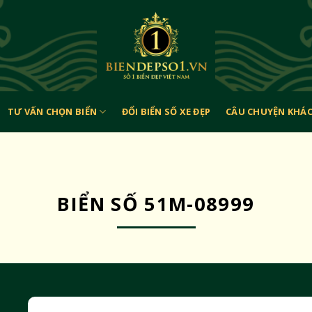
TƯ VẤN CHỌN BIỂN
ĐỔI BIỂN SỐ XE ĐẸP
CÂU CHUYỆN KHÁ
BIỂN SỐ 51M-08999