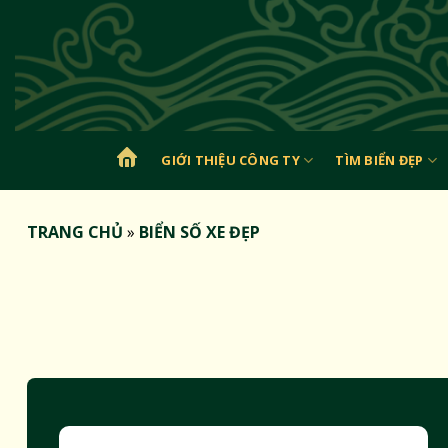
Bỏ
qua
nội
dung
GIỚI THIỆU CÔNG TY
TÌM BIỂN ĐẸP
TRANG
CHỦ
TRANG CHỦ
»
BIỂN SỐ XE ĐẸP