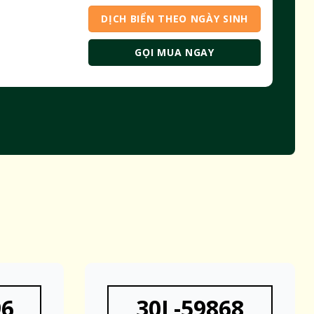
DỊCH BIỂN THEO NGÀY SINH
GỌI MUA NGAY
96
30L-59868