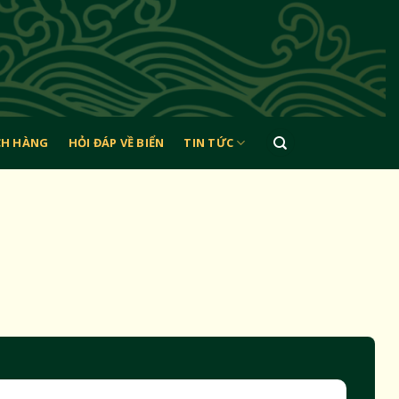
CH HÀNG
HỎI ĐÁP VỀ BIỂN
TIN TỨC