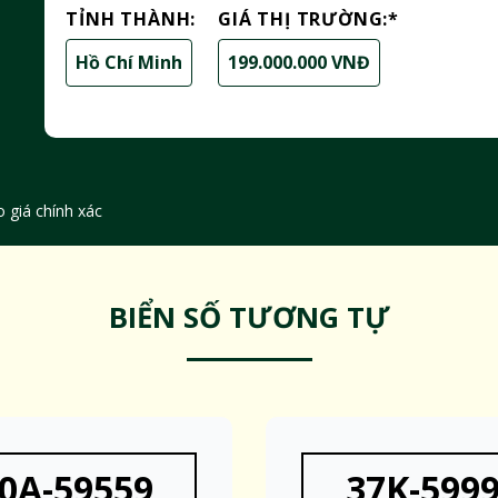
TỈNH THÀNH:
GIÁ THỊ TRƯỜNG:
*
Hồ Chí Minh
199.000.000 VNĐ
 giá chính xác
BIỂN SỐ TƯƠNG TỰ
0A-59559
37K-599