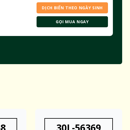
DỊCH BIỂN THEO NGÀY SINH
GỌI MUA NGAY
68
30L-56369