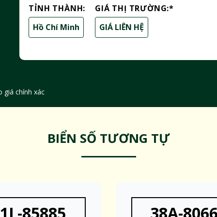
TỈNH THÀNH:
GIÁ THỊ TRƯỜNG:
*
Hồ Chí Minh
GIÁ LIÊN HỆ
 giá chính xác
BIỂN SỐ TƯƠNG TỰ
1L-85885
38A-806