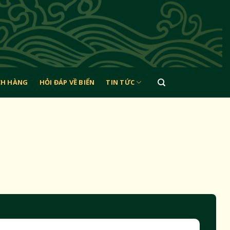
CH HÀNG
HỎI ĐÁP VỀ BIỂN
TIN TỨC