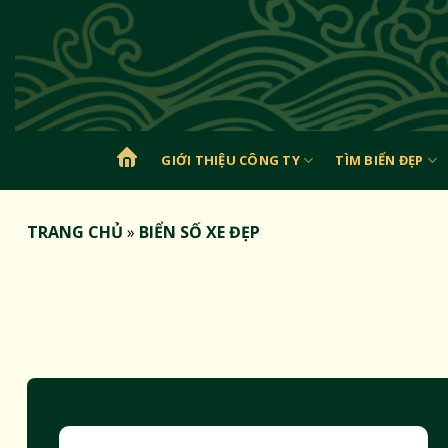
Bỏ
qua
nội
dung
GIỚI THIỆU CÔNG TY
TÌM BIỂN ĐẸP
TRANG
CHỦ
TRANG CHỦ
»
BIỂN SỐ XE ĐẸP