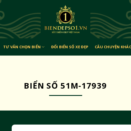
TƯ VẤN CHỌN BIỂN
ĐỔI BIỂN SỐ XE ĐẸP
CÂU CHUYỆN KHÁ
BIỂN SỐ 51M-17939