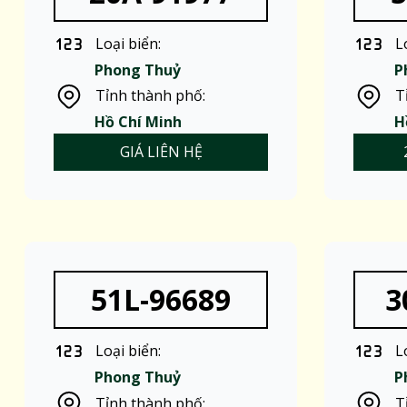
Loại biển:
L
Phong Thuỷ
P
Tỉnh thành phố:
T
Hồ Chí Minh
H
GIÁ LIÊN HỆ
51L-96689
3
Loại biển:
L
Phong Thuỷ
P
Tỉnh thành phố:
T