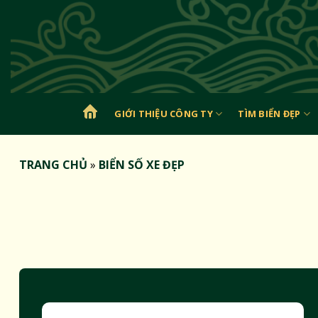
Bỏ
qua
nội
dung
GIỚI THIỆU CÔNG TY
TÌM BIỂN ĐẸP
TRANG
CHỦ
TRANG CHỦ
»
BIỂN SỐ XE ĐẸP