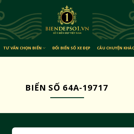
TƯ VẤN CHỌN BIỂN
ĐỔI BIỂN SỐ XE ĐẸP
CÂU CHUYỆN KHÁ
BIỂN SỐ 64A-19717