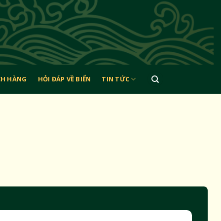
CH HÀNG
HỎI ĐÁP VỀ BIỂN
TIN TỨC