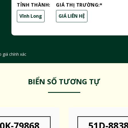
TỈNH THÀNH:
GIÁ THỊ TRƯỜNG:
*
Vĩnh Long
GIÁ LIÊN HỆ
 giá chính xác
BIỂN SỐ TƯƠNG TỰ
0K-79868
51D-883