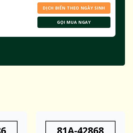
DỊCH BIỂN THEO NGÀY SINH
GỌI MUA NGAY
86
81A-42868