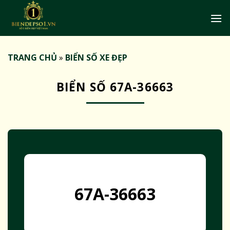
Bỏ
qua
nội
dung
TRANG CHỦ
»
BIỂN SỐ XE ĐẸP
BIỂN SỐ 67A-36663
67A-36663