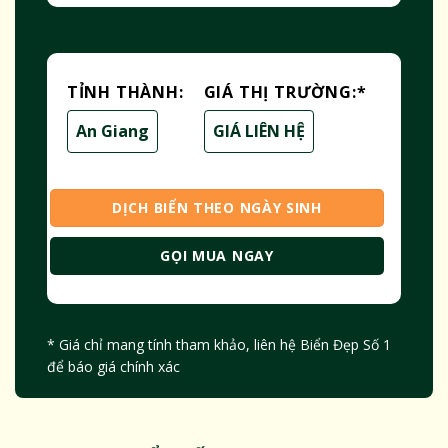
TỈNH THÀNH:
GIÁ THỊ TRƯỜNG:
*
An Giang
GIÁ LIÊN HỆ
DỊCH BIỂN THEO NGÀY SINH
GỌI MUA NGAY
* Giá chỉ mang tính tham khảo, liên hệ Biển Đẹp Số 1
để báo giá chính xác