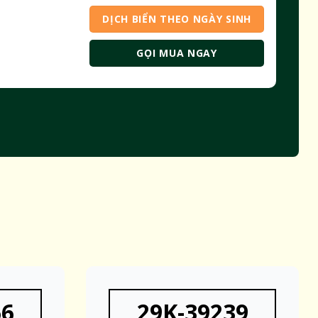
DỊCH BIỂN THEO NGÀY SINH
GỌI MUA NGAY
66
29K-39239