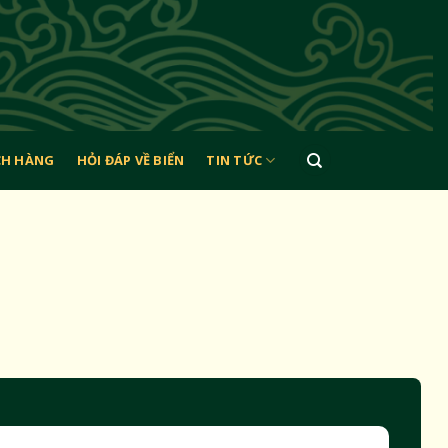
CH HÀNG
HỎI ĐÁP VỀ BIỂN
TIN TỨC