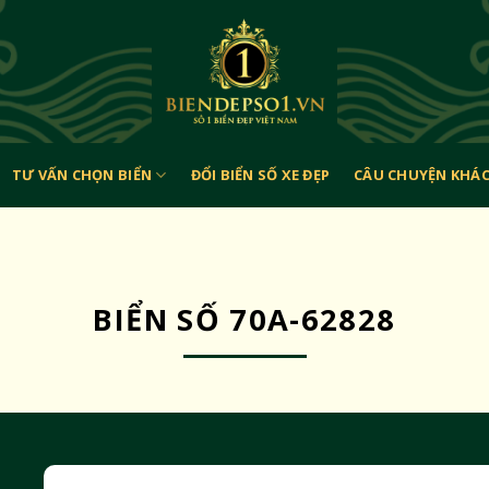
TƯ VẤN CHỌN BIỂN
ĐỔI BIỂN SỐ XE ĐẸP
CÂU CHUYỆN KHÁ
BIỂN SỐ 70A-62828