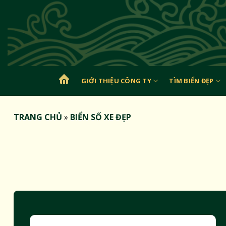
Bỏ
qua
nội
dung
GIỚI THIỆU CÔNG TY
TÌM BIỂN ĐẸP
TRANG
CHỦ
TRANG CHỦ
»
BIỂN SỐ XE ĐẸP