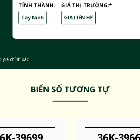
TỈNH THÀNH:
GIÁ THỊ TRƯỜNG:
*
Tây Ninh
GIÁ LIÊN HỆ
 giá chính xác
BIỂN SỐ TƯƠNG TỰ
6K-39699
36K-396