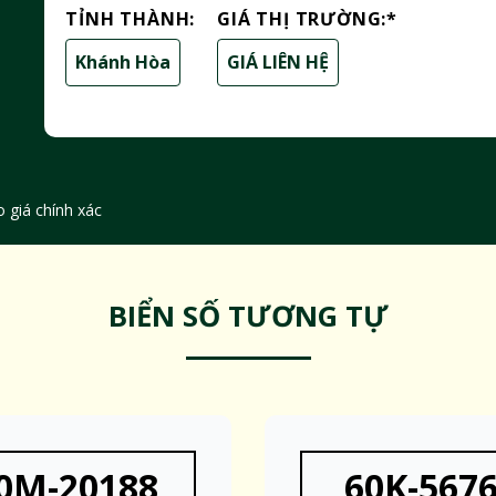
TỈNH THÀNH:
GIÁ THỊ TRƯỜNG:
*
Khánh Hòa
GIÁ LIÊN HỆ
 giá chính xác
BIỂN SỐ TƯƠNG TỰ
0M-20188
60K-567