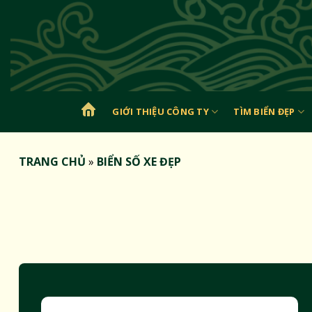
Bỏ
qua
nội
dung
GIỚI THIỆU CÔNG TY
TÌM BIỂN ĐẸP
TRANG
CHỦ
TRANG CHỦ
»
BIỂN SỐ XE ĐẸP