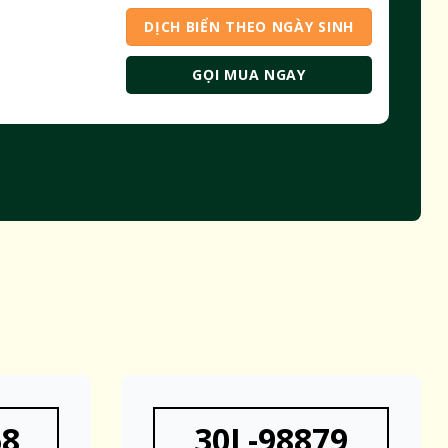
DỊCH BIỂN THEO NGÀY SINH
GỌI MUA NGAY
68
30L-98879