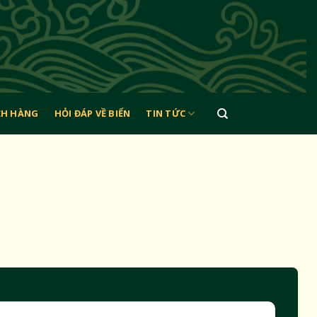
CH HÀNG
HỎI ĐÁP VỀ BIỂN
TIN TỨC