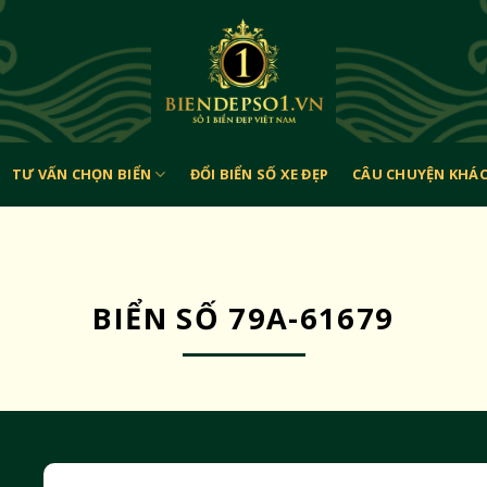
TƯ VẤN CHỌN BIỂN
ĐỔI BIỂN SỐ XE ĐẸP
CÂU CHUYỆN KHÁ
BIỂN SỐ 79A-61679