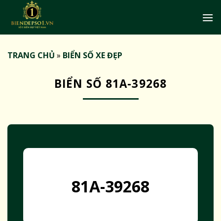
Bỏ
qua
nội
dung
TRANG CHỦ
»
BIỂN SỐ XE ĐẸP
BIỂN SỐ 81A-39268
81A-39268