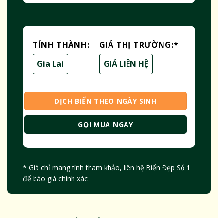
TỈNH THÀNH:
GIÁ THỊ TRƯỜNG:
*
Gia Lai
GIÁ LIÊN HỆ
DỊCH BIỂN THEO NGÀY SINH
GỌI MUA NGAY
* Giá chỉ mang tính tham khảo, liên hệ Biển Đẹp Số 1
để báo giá chính xác