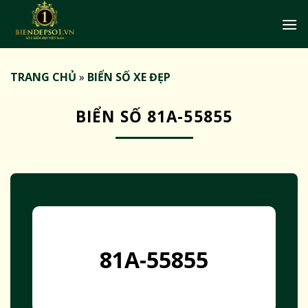
Bỏ
qua
nội
dung
TRANG CHỦ
»
BIỂN SỐ XE ĐẸP
BIỂN SỐ 81A-55855
81A-55855