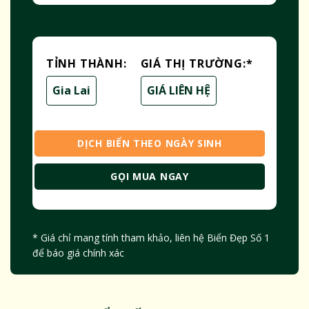
TỈNH THÀNH:
GIÁ THỊ TRƯỜNG:
*
Gia Lai
GIÁ LIÊN HỆ
DỊCH BIỂN THEO NGÀY SINH
GỌI MUA NGAY
* Giá chỉ mang tính tham khảo, liên hệ Biển Đẹp Số 1
để báo giá chính xác