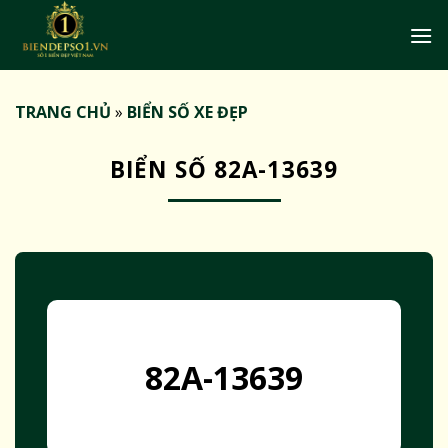
Bỏ
qua
nội
dung
TRANG CHỦ
»
BIỂN SỐ XE ĐẸP
BIỂN SỐ 82A-13639
82A-13639