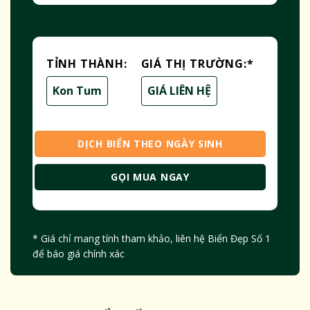
TỈNH THÀNH:
GIÁ THỊ TRƯỜNG:
*
Kon Tum
GIÁ LIÊN HỆ
DỊCH BIỂN THEO NGÀY SINH
GỌI MUA NGAY
* Giá chỉ mang tính tham khảo, liên hệ Biển Đẹp Số 1
để báo giá chính xác