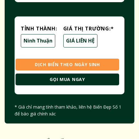
TỈNH THÀNH:
GIÁ THỊ TRƯỜNG:
*
Ninh Thuận
GIÁ LIÊN HỆ
DỊCH BIỂN THEO NGÀY SINH
GỌI MUA NGAY
* Giá chỉ mang tính tham khảo, liên hệ Biển Đẹp Số 1
để báo giá chính xác