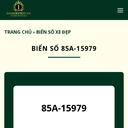
Bỏ
qua
nội
dung
TRANG CHỦ
»
BIỂN SỐ XE ĐẸP
BIỂN SỐ 85A-15979
85A-15979