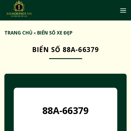
Bỏ
qua
nội
dung
TRANG CHỦ
»
BIỂN SỐ XE ĐẸP
BIỂN SỐ 88A-66379
88A-66379