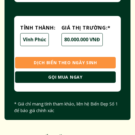
TỈNH THÀNH:
GIÁ THỊ TRƯỜNG:
*
Vĩnh Phúc
80.000.000 VNĐ
DỊCH BIỂN THEO NGÀY SINH
GỌI MUA NGAY
* Giá chỉ mang tính tham khảo, liên hệ Biển Đẹp Số 1
để báo giá chính xác