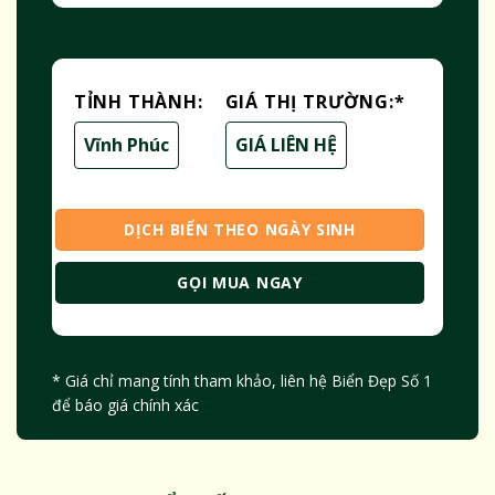
TỈNH THÀNH:
GIÁ THỊ TRƯỜNG:
*
Vĩnh Phúc
GIÁ LIÊN HỆ
DỊCH BIỂN THEO NGÀY SINH
GỌI MUA NGAY
* Giá chỉ mang tính tham khảo, liên hệ Biển Đẹp Số 1
để báo giá chính xác