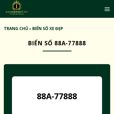
Bỏ
qua
nội
dung
TRANG CHỦ
»
BIỂN SỐ XE ĐẸP
BIỂN SỐ 88A-77888
88A-77888