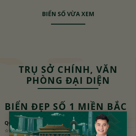
BIỂN SỐ VỪA XEM
TRỤ SỞ CHÍNH, VĂN
PHÒNG ĐẠI DIỆN
BIỂN ĐẸP SỐ 1 MIỀN BẮC
×
Quảng Ninh
☆ A14-05, KĐT Monbay Hạ Long, TP. Hạ Long