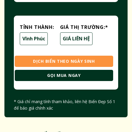
TỈNH THÀNH:
GIÁ THỊ TRƯỜNG:
*
Vĩnh Phúc
GIÁ LIÊN HỆ
DỊCH BIỂN THEO NGÀY SINH
GỌI MUA NGAY
* Giá chỉ mang tính tham khảo, liên hệ Biển Đẹp Số 1
để báo giá chính xác