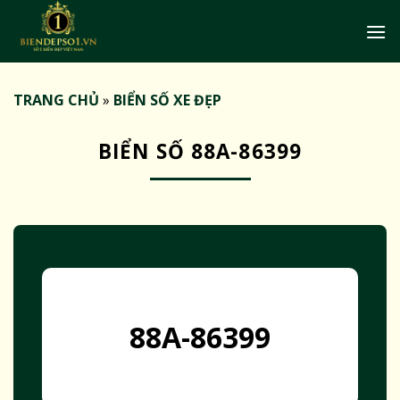
Bỏ
qua
nội
dung
TRANG CHỦ
»
BIỂN SỐ XE ĐẸP
BIỂN SỐ 88A-86399
88A-86399