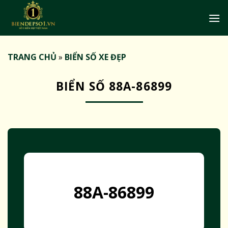
Bỏ
qua
nội
dung
TRANG CHỦ
»
BIỂN SỐ XE ĐẸP
BIỂN SỐ 88A-86899
88A-86899