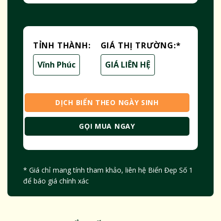
TỈNH THÀNH:
GIÁ THỊ TRƯỜNG:
*
Vĩnh Phúc
GIÁ LIÊN HỆ
DỊCH BIỂN THEO NGÀY SINH
GỌI MUA NGAY
* Giá chỉ mang tính tham khảo, liên hệ Biển Đẹp Số 1
để báo giá chính xác