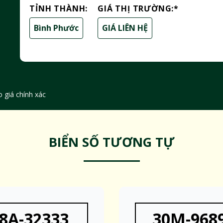
TỈNH THÀNH:
GIÁ THỊ TRƯỜNG:
*
Bình Phước
GIÁ LIÊN HỆ
 giá chính xác
BIỂN SỐ TƯƠNG TỰ
8A-32333
30M-968