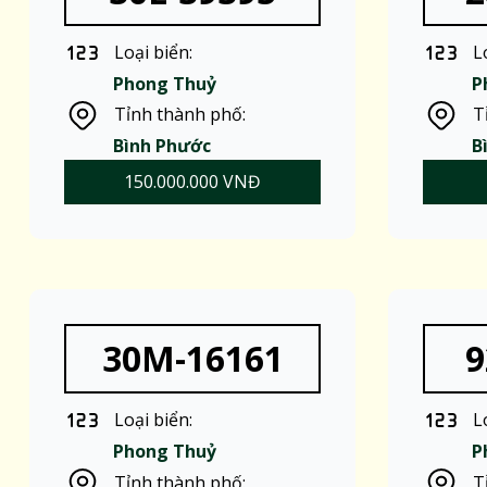
Loại biển:
L
Phong Thuỷ
P
Tỉnh thành phố:
T
Bình Phước
B
150.000.000 VNĐ
30M-16161
9
Loại biển:
L
Phong Thuỷ
P
Tỉnh thành phố:
T