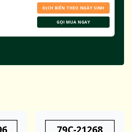
DỊCH BIỂN THEO NGÀY SINH
GỌI MUA NGAY
96
79C-21268