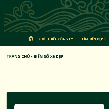
Bỏ
qua
nội
dung
GIỚI THIỆU CÔNG TY
TÌM BIỂN ĐẸP
TRANG
CHỦ
TRANG CHỦ
»
BIỂN SỐ XE ĐẸP