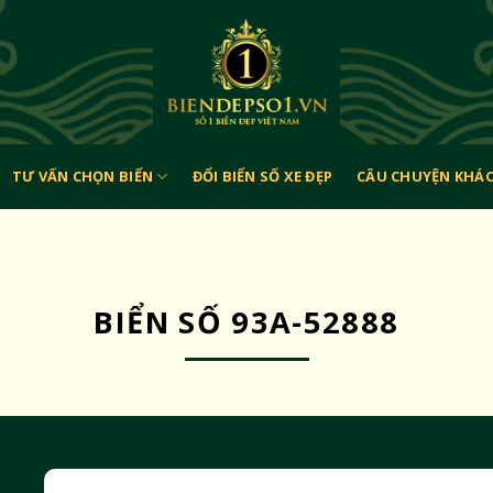
TƯ VẤN CHỌN BIỂN
ĐỔI BIỂN SỐ XE ĐẸP
CÂU CHUYỆN KHÁ
BIỂN SỐ 93A-52888