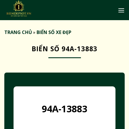
Bỏ
qua
nội
dung
TRANG CHỦ
»
BIỂN SỐ XE ĐẸP
BIỂN SỐ 94A-13883
94A-13883