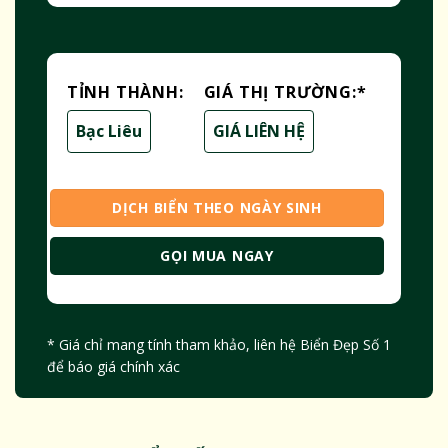
TỈNH THÀNH:
GIÁ THỊ TRƯỜNG:
*
Bạc Liêu
GIÁ LIÊN HỆ
DỊCH BIỂN THEO NGÀY SINH
GỌI MUA NGAY
* Giá chỉ mang tính tham khảo, liên hệ Biển Đẹp Số 1
để báo giá chính xác