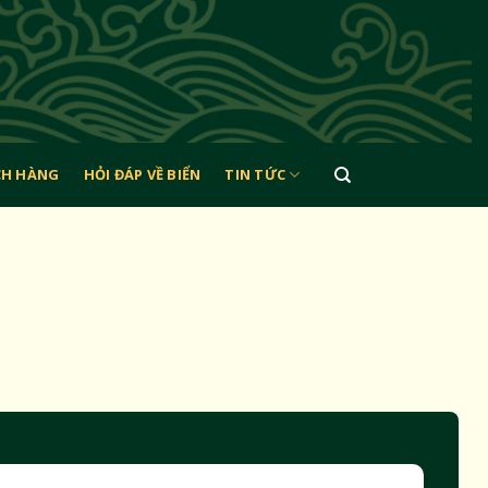
CH HÀNG
HỎI ĐÁP VỀ BIỂN
TIN TỨC