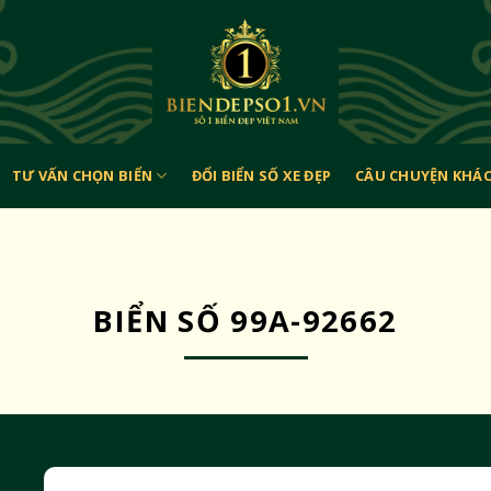
TƯ VẤN CHỌN BIỂN
ĐỔI BIỂN SỐ XE ĐẸP
CÂU CHUYỆN KHÁ
BIỂN SỐ 99A-92662