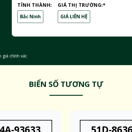
TỈNH THÀNH:
GIÁ THỊ TRƯỜNG:
*
Bắc Ninh
GIÁ LIÊN HỆ
 giá chính xác
BIỂN SỐ TƯƠNG TỰ
4A-93633
51D-863