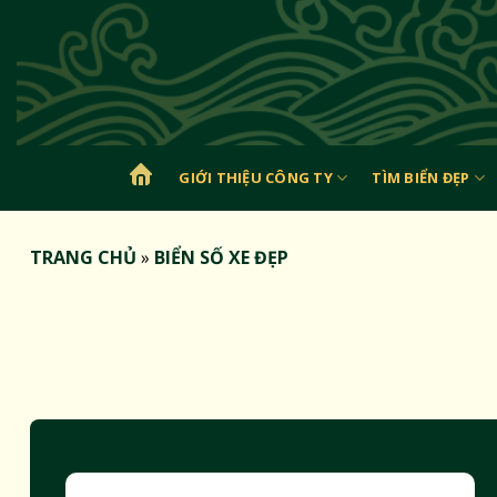
Bỏ
qua
nội
dung
GIỚI THIỆU CÔNG TY
TÌM BIỂN ĐẸP
TRANG
CHỦ
TRANG CHỦ
»
BIỂN SỐ XE ĐẸP