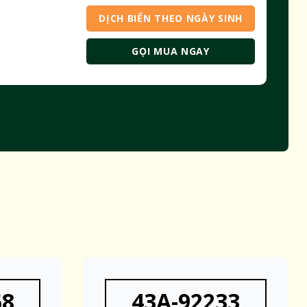
DỊCH BIỂN THEO NGÀY SINH
GỌI MUA NGAY
68
43A-92233