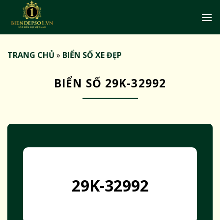
Bỏ
qua
nội
dung
TRANG CHỦ
»
BIỂN SỐ XE ĐẸP
BIỂN SỐ 29K-32992
29K-32992