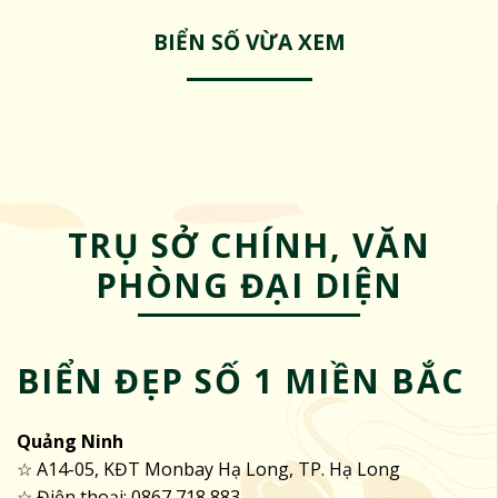
BIỂN SỐ VỪA XEM
TRỤ SỞ CHÍNH, VĂN
PHÒNG ĐẠI DIỆN
BIỂN ĐẸP SỐ 1 MIỀN BẮC
Quảng Ninh
☆ A14-05, KĐT Monbay Hạ Long, TP. Hạ Long
☆ Điện thoại: 0867 718 883