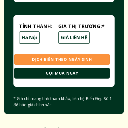
TỈNH THÀNH:
GIÁ THỊ TRƯỜNG:
*
Hà Nội
GIÁ LIÊN HỆ
DỊCH BIỂN THEO NGÀY SINH
GỌI MUA NGAY
* Giá chỉ mang tính tham khảo, liên hệ Biển Đẹp Số 1
để báo giá chính xác