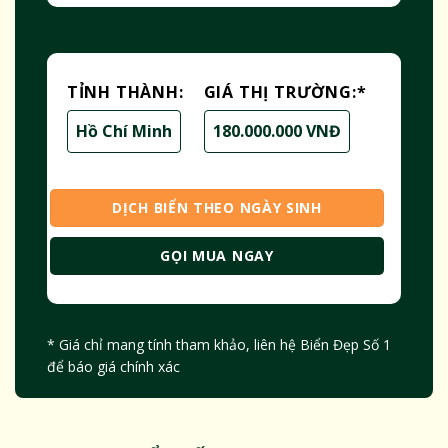
TỈNH THÀNH:
GIÁ THỊ TRƯỜNG:
*
Hồ Chí Minh
180.000.000 VNĐ
DỊCH BIỂN THEO NGÀY SINH
GỌI MUA NGAY
* Giá chỉ mang tính tham khảo, liên hệ Biển Đẹp Số 1
để báo giá chính xác