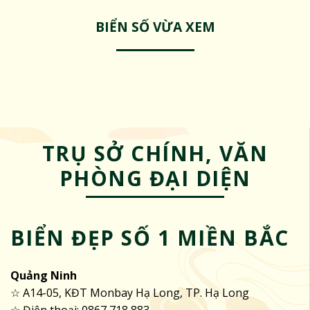
BIỂN SỐ VỪA XEM
TRỤ SỞ CHÍNH, VĂN
PHÒNG ĐẠI DIỆN
BIỂN ĐẸP SỐ 1 MIỀN BẮC
Quảng Ninh
☆ A14-05, KĐT Monbay Hạ Long, TP. Hạ Long