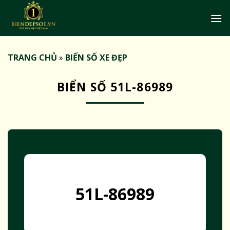
Bỏ
qua
nội
dung
TRANG CHỦ
»
BIỂN SỐ XE ĐẸP
BIỂN SỐ 51L-86989
51L-86989